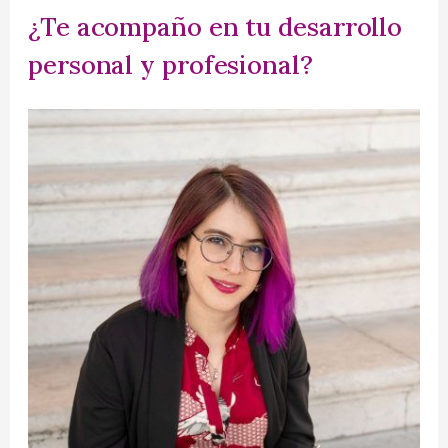
¿Te acompaño en tu desarrollo
a
personal y profesional?
r
p
o
r
: