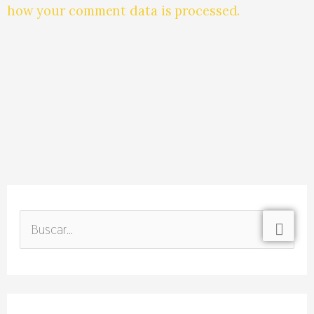
how your comment data is processed.
B
u
s
c