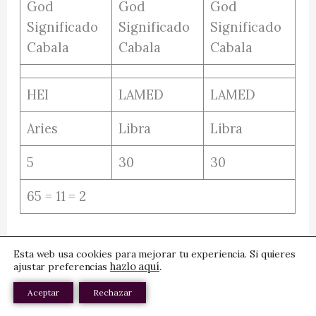
HEI
LAMED
LAMED
Aries
Libra
Libra
5
30
30
65 = 11 = 2
Nuestro universo físico no es todo lo que
Esta web usa cookies para mejorar tu experiencia. Si quieres
hay, sino que sólo es una de las muchas
hazlo aquí
.
ajustar preferencias
dimensiones. Estas otras dimensiones son
Aceptar
Rechazar
accecibles de formas diferentes, una de las