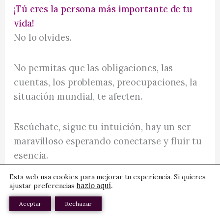
¡Tú eres la persona más importante de tu
vida!
No lo olvides.
No permitas que las obligaciones, las
cuentas, los problemas, preocupaciones, la
situación mundial, te afecten.
Escúchate, sigue tu intuición, hay un ser
maravilloso esperando conectarse y fluir tu
esencia.
Esta web usa cookies para mejorar tu experiencia. Si quieres
Recuerda ¡No estás solo! Si necesitas ayuda
hazlo aquí
.
ajustar preferencias
para esta transformación, únete al taller
Aceptar
Rechazar
«Escritura Terapéutica»
que te ayudará a